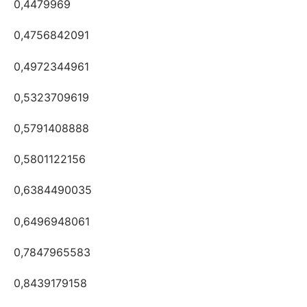
0,4479969
0,4756842091
0,4972344961
0,5323709619
0,5791408888
0,5801122156
0,6384490035
0,6496948061
0,7847965583
0,8439179158