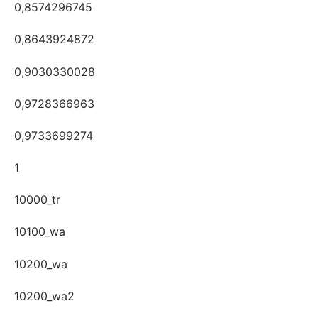
0,8574296745
0,8643924872
0,9030330028
0,9728366963
0,9733699274
1
10000_tr
10100_wa
10200_wa
10200_wa2