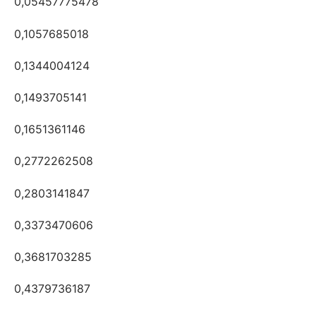
0,05457775478
0,1057685018
0,1344004124
0,1493705141
0,1651361146
0,2772262508
0,2803141847
0,3373470606
0,3681703285
0,4379736187