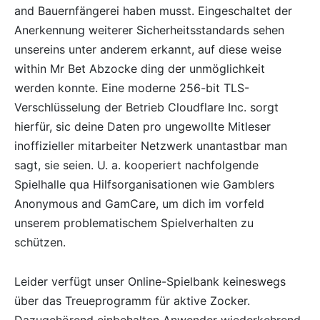
and Bauernfängerei haben musst. Eingeschaltet der
Anerkennung weiterer Sicherheitsstandards sehen
unsereins unter anderem erkannt, auf diese weise
within Mr Bet Abzocke ding der unmöglichkeit
werden konnte. Eine moderne 256-bit TLS-
Verschlüsselung der Betrieb Cloudflare Inc. sorgt
hierfür, sic deine Daten pro ungewollte Mitleser
inoffizieller mitarbeiter Netzwerk unantastbar man
sagt, sie seien. U. a. kooperiert nachfolgende
Spielhalle qua Hilfsorganisationen wie Gamblers
Anonymous and GamCare, um dich im vorfeld
unserem problematischem Spielverhalten zu
schützen.
Leider verfügt unser Online-Spielbank keineswegs
über das Treueprogramm für aktive Zocker.
Dazugehörend einbehalten Anwender wiederkehrend