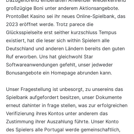
großzügige Boni unter anderem Aktionsangebote.
ProntoBet Kasino sei ihr neues Online-Spielbank, das
2023 eröffnet werde. Trotz parece die
Glücksspielseite erst seither kurzschluss Tempus
existiert, hat die leser sich within Spielern alle
Deutschland und anderen Ländern bereits den guten
Ruf erworben. Uns hat gleichwohl Star
Softwareanwendungen gefehlt, unser jedweder
Bonusangebote ein Homepage abrunden kann.
Unser Fragestellung ist unbesorgt, zu unsereins das
Spielbank aufgefordert besitzen, unser Dokumente
erneut dahinter in frage stellen, was zur erfolgreichen
Verifizierung ihres Kontos unter anderem das
Zustimmung ihrer Auszahlung führte. Unser Konto
des Spielers alle Portugal werde gemeinschaftlich,