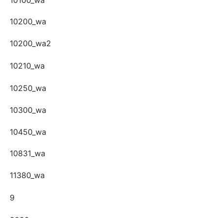
10200_wa
10200_wa2
10210_wa
10250_wa
10300_wa
10450_wa
10831_wa
11380_wa
9