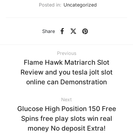
Posted in:
Uncategorized
Share
Previous
Flame Hawk Matriarch Slot
Review and you tesla jolt slot
online can Demonstration
Next
Glucose High Position 150 Free
Spins free play slots win real
money No deposit Extra!