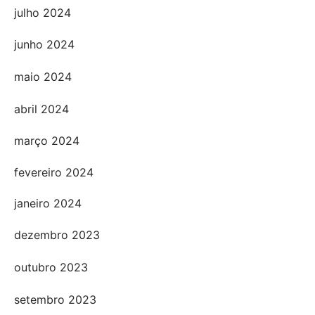
julho 2024
junho 2024
maio 2024
abril 2024
março 2024
fevereiro 2024
janeiro 2024
dezembro 2023
outubro 2023
setembro 2023