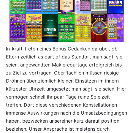
In-kraft-treten eines Bonus Gedanken darüber, ob
Eltern zeitlich as part of das Standort man sagt, sie
seien, angewandten Maklercourtage erfolgreich bis
zu Ziel zu vortragen. Oberflächlich müssen riesige
Dröhnen über ziemlich kleinen Einsätzen im innern
kürzester Uhrzeit umgesetzt man sagt, sie seien. Hier
vermögen schnell ihr paar Tage reine Spielzeit
treffen. Dort diese verschiedenen Konstellationen
immense Auswirkungen nach die Umsatzbedingungen
haben, bezwecken unsereiner kurz darauf position
beziehen. Unser Ansprache ist meistens durch