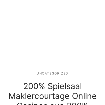
UNCATEGORIZED
200% Spielsaal
Maklercourtage Online