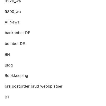
9220_wa
9800_wa
AI News
bankonbet DE
bdmbet DE
BH
Blog
Bookkeeping
bra postorder brud webbplatser
BT