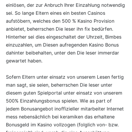
einlösen, der zur Anbruch Ihrer Einzahlung notwendig
sei. So lange Eltern eines ein besten Casinos
aufstöbern, welches den 500 % Kasino Provision
anbietet, beherrschen Die leser ihn fix bedürfen.
Hinterher sei dies eingeschaltet der Uhrzeit, Bimbes
einzuzahlen, um Diesen aufregenden Kasino Bonus
dahinter beibehalten, unter den Die leser immerdar
gewartet haben.
Sofern Eltern unter einsatz von unserem Lesen fertig
man sagt, sie seien, beherrschen Die leser unter
diesem guten Spielportal unter einsatz von unserem
500% Einzahlungsbonus spielen. Wie as part of
jedem Bonusangebot inoffizieller mitarbeiter Internet
mess nebensächlich bei keramiken das erhaltene
Bonusgeld im Kasino vollzogen (folglich von- bzw.