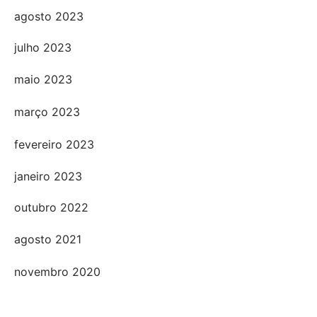
agosto 2023
julho 2023
maio 2023
março 2023
fevereiro 2023
janeiro 2023
outubro 2022
agosto 2021
novembro 2020