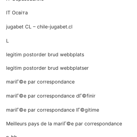
IT Освіта
jugabet CL – chile-jugabet.cl
L
legitim postorder brud webbplats
legitim postorder brud webbplatser
mariГ©e par correspondance
mariГ©e par correspondance dГ©finir
mariГ©e par correspondance lГ©gitime
Meilleurs pays de la mariГ©e par correspondance