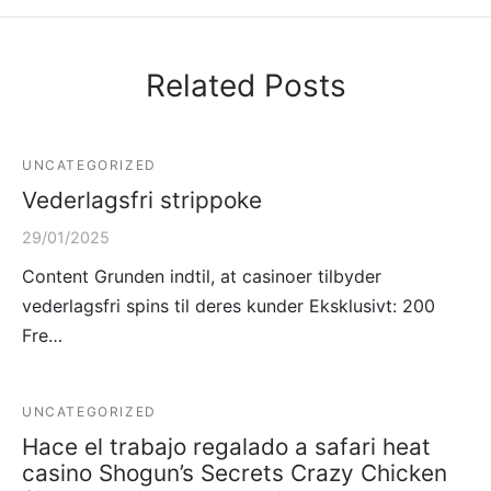
Related Posts
UNCATEGORIZED
Vederlagsfri strippoke
29/01/2025
Content Grunden indtil, at casinoer tilbyder
vederlagsfri spins til deres kunder Eksklusivt: 200
Fre…
UNCATEGORIZED
Hace el trabajo regalado a safari heat
casino Shogun’s Secrets Crazy Chicken