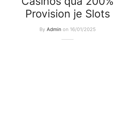
Casinos qua 200%
Provision je Slots
By
Admin
on
16/01/2025