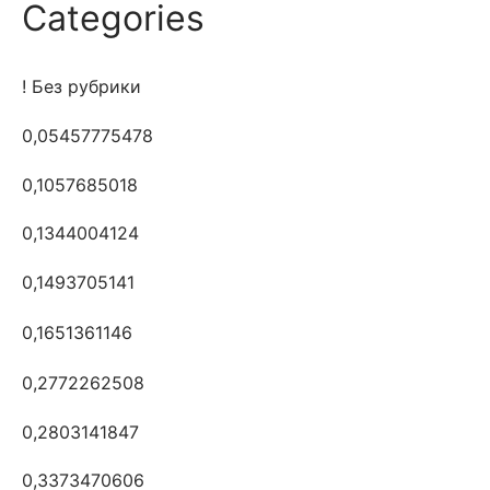
Categories
! Без рубрики
0,05457775478
0,1057685018
0,1344004124
0,1493705141
0,1651361146
0,2772262508
0,2803141847
0,3373470606